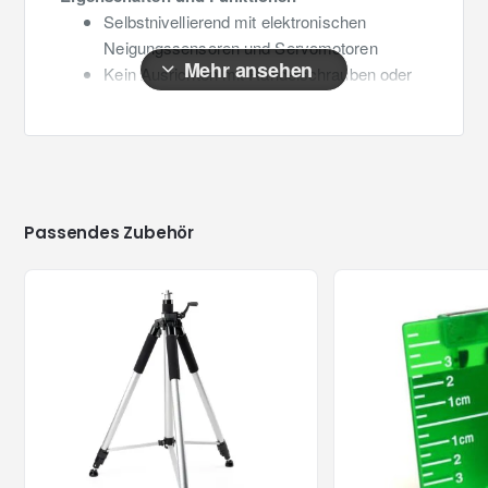
Selbstnivellierend mit elektronischen
Neigungssensoren und Servomotoren
Kein Ausrichten mit Rändelschrauben oder
Justierfuß - alles ist vollautomatisch
Horizontale und vertikale Selbstnivellierung
Manueller Neigungsmodus für das
Projizieren von Gefällen bis 5°
Rotationsgeschwindigkeit per Knopfdruck
bestimmen + Punktfunktion
Passendes Zubehör
Scan-Funktion für bessere Sichtbarkeit mit
einstellbarem Projektionswinkel
Abschaltautomatik verhindert Fehler
aufgrund plötzlicher Stativbewegungen
Anti-Vibration-Funktion für den Einsatz auf
vibrierenden Untergründen und bei Wind
Senkrechte 90°-Referenzstrahlen
(unten/oben) zum Loten und zum Ausrichten
Stossfestes Gehäuse mit Schutz-Gummi