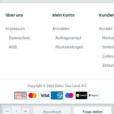
+ Ladegerät
+ Akku-Pack
Über uns
Mein Konto
Kunden
+ Lasersichtbrille
+ Zieltafel
+ Robuster Transportkoffer
Impressum
Anmelden
Kontakt
+ Bedienungsanleitung
Datenschutz
Auftragsverlauf
Marke
AGB
Rücksendungen
Seiten
Liefer
Zahlun
Copyright © 2023 Swiss Geo Level AG
Ausverkauft
Frage stellen