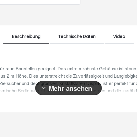
Beschreibung
Technische Daten
Video
für raue Baustellen geeignet. Das extrem robuste Gehäuse ist stau
aus 2 m Höhe. Dies unterstreicht die Zuverlässigkeit und Langlebigke
elsucher und dem grossen, kristallklaren Display ist er perfekt fü
nomische Bedienung ist auch durch den Touchscreen und die zusätzl
rgen verschiedene Messfunktionen wie Smart Horizontal Mode, Höhen
Messsituation schnell und effizient erledigt werden kann. Die Erge
 Angebote, integriert werden, sodass ein fehlerfreier, digitaler Workfl
r für Messungen im Aussenbereich (bis zu 250 m)