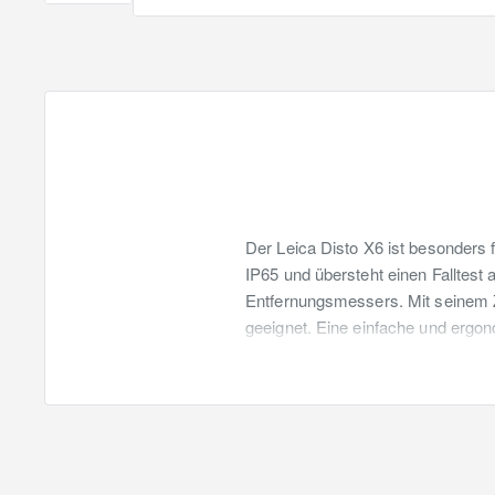
Der Leica Disto X6 ist besonders 
IP65 und übersteht einen Falltest 
Entfernungsmessers. Mit seinem Zi
geeignet. Eine einfache und ergo
gewährleistet. Darüber hinaus so
Winkelmessungen dafür, dass jede 
heruntergeladen und direkt, z.B. in
Eigenschaften und Funktionen
Integrierter Fernrohrsuche