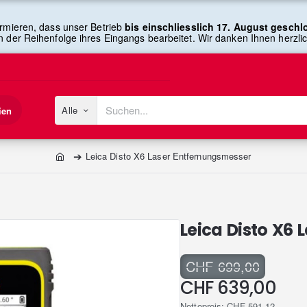
rmieren, dass unser Betrieb
bis einschliesslich 17. August gesch
n der Reihenfolge ihres Eingangs bearbeitet. Wir danken Ihnen herzlich
Alle
ien
Suchen...
Leica Disto X6 Laser Entfernungsmesser
home
Leica Disto X6
CHF 699,00
CHF 639,00
Nettopreis: CHF 591,12