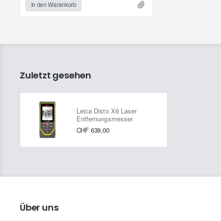
In den Warenkorb
+ Gürteltasche
+ Handschlaufe
+ USB-C Daten- und Ladekabel
+ Kalibrierungszertifikat "Silber"
+ Kurzanleitung
Zuletzt gesehen
Leica Disto X6 Laser
Entfernungsmesser
CHF 639,00
Über uns