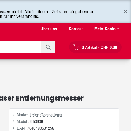
lossen
bleibt. Alle in diesem Zeitraum eingehenden
 für Ihr Verständnis.
Über uns
Kontakt
Mein Konto
0 Artikel - CHF 0,00
 Laser Entfernungsmesser
Marke:
Leica Geosystems
Modell:
950909
EAN:
7640180531258