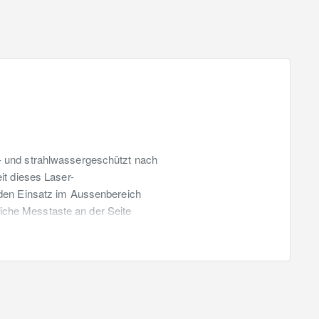
b- und strahlwassergeschützt nach
it dieses Laser-
r den Einsatz im Aussenbereich
iche Messtaste an der Seite
-Tracking, Profil- oder
bnisse können als Bericht
ow gewährleistet ist.