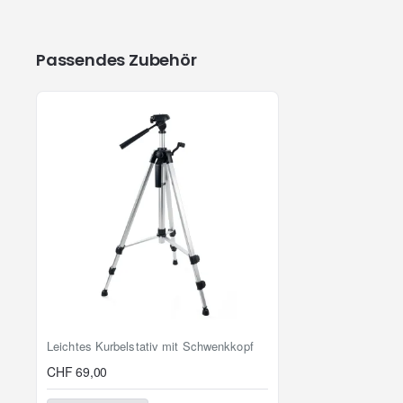
Zoom-Funktion vergrössert d
Integrierte Bluetooth 5.0 Te
Distanzmesstaste an der Sei
Passendes Zubehör
Dateneingabe über Bluetooth
Kompatibel mit DISTO Plan
Heller und klarer 2,8"-IPS-
Integrierter Neigungs-Senso
Misst von der vorderen oder
Mit dem ausklappbaren En
Präzise Messungen durch 
Speicher für 300 Berichte 
Geschützt nach IP65, Fallt
Anwendungsbereiche
Bau, Ingenieure, Zimmerer, Dachde
Leichtes Kurbelstativ mit Schwenkkopf
Lieferumfang
CHF 69,00
+ Laser Entfernungsmesser